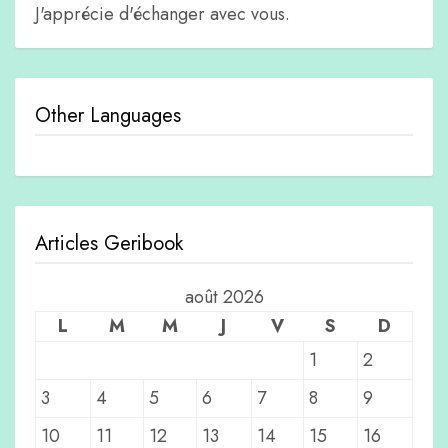
J'apprécie d'échanger avec vous.
Other Languages
Articles Geribook
août 2026
L
M
M
J
V
S
D
1
2
3
4
5
6
7
8
9
10
11
12
13
14
15
16